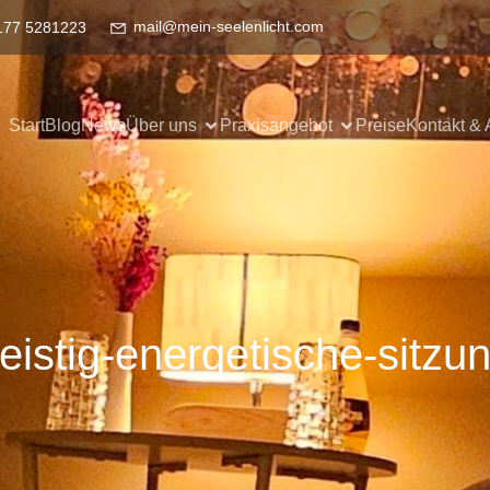
mail@mein-seelenlicht.com
177 5281223
Start
Blog
News
Über uns
Praxisangebot
Preise
Kontakt & 
eistig-energetische-sitzu