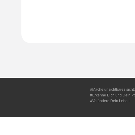
#Mache unsichtbares sicht
#Erkenne Dich und Dein Po
#Verändere Dein Leben