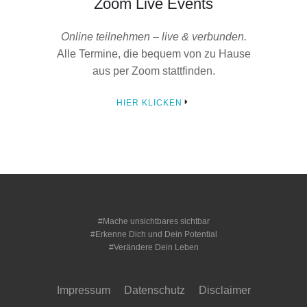
Zoom Live Events
Online teilnehmen – live & verbunden.
Alle Termine, die bequem von zu Hause
aus per Zoom stattfinden.
HIER KLICKEN
#Mache unsichtbares sichtbar
#Erkenne Dich und Dein Potential
#Verändere Dein Leben
Impressum
Datenschutz
Disclaimer