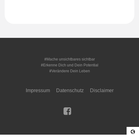
#Mache unsichtbares sichtbar
#Erkenne Dich und Dein Potential
#Verändere Dein Leben
Impressum
Datenschutz
Disclaimer