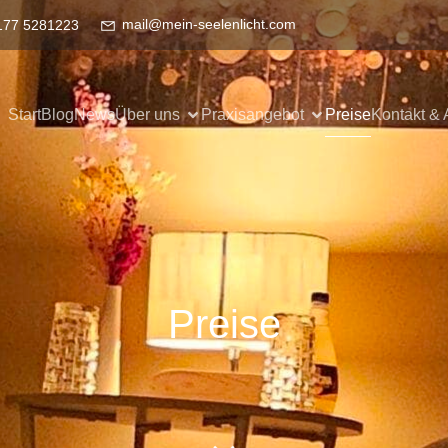
mail@mein-seelenlicht.com
177 5281223
Start
Blog
News
Über uns
Praxisangebot
Preise
Kontakt & 
Preise