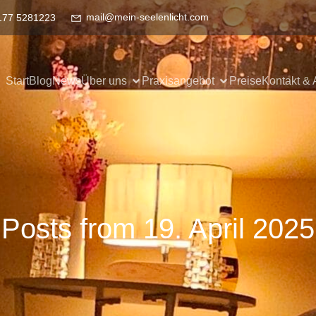
mail@mein-seelenlicht.com
177 5281223
Start
Blog
News
Über uns
Praxisangebot
Preise
Kontakt & 
Posts from 19. April 2025